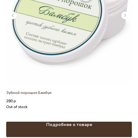
Зубной порошок Бамбук
Ма
280
р.
1 0
Out of stock
Out
Подробнее о товаре