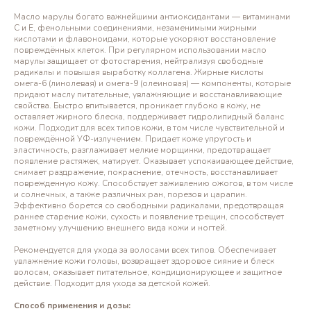
Масло марулы богато важнейшими антиоксидантами — витаминами
C и E, фенольными соединениями, незаменимыми жирными
кислотами и флавоноидами, которые ускоряют восстановление
повреждённых клеток. При регулярном использовании масло
марулы защищает от фотостарения, нейтрализуя свободные
радикалы и повышая выработку коллагена. Жирные кислоты
омега-6 (линолевая) и омега-9 (олеиновая) — компоненты, которые
придают маслу питательные, увлажняющие и восстанавливающие
свойства. Быстро впитывается, проникает глубоко в кожу, не
оставляет жирного блеска, поддерживает гидролипидный баланс
кожи. Подходит для всех типов кожи, в том числе чувствительной и
повреждённой УФ-излучением. Придает коже упругость и
эластичность, разглаживает мелкие морщинки, предотвращает
появление растяжек, матирует. Оказывает успокаивающее действие,
снимает раздражение, покраснение, отечность, восстанавливает
поврежденную кожу. Способствует заживлению ожогов, в том числе
и солнечных, а также различных ран, порезов и царапин.
Эффективно борется со свободными радикалами, предотвращая
раннее старение кожи, сухость и появление трещин, способствует
заметному улучшению внешнего вида кожи и ногтей.
Рекомендуется для ухода за волосами всех типов. Обеспечивает
увлажнение кожи головы, возвращает здоровое сияние и блеск
волосам, оказывает питательное, кондиционирующее и защитное
действие. Подходит для ухода за детской кожей.
Способ применения и дозы: