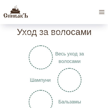
Уход за волосами
официальный представитель мыловаренной
компании "СпивакЪ" в Оренбурге
Весь уход за
волосами
Шампуни
Бальзамы