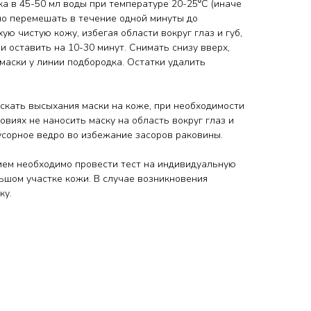
а в 45-50 мл воды при температуре 20-25⁰С (иначе
но перемешать в течение одной минуты до
ую чистую кожу, избегая области вокруг глаз и губ,
и оставить на 10-30 минут. Снимать снизу вверх,
маски у линии подбородка. Остатки удалить
скать высыхания маски на коже, при необходимости
овиях не наносить маску на область вокруг глаз и
усорное ведро во избежание засоров раковины.
ем необходимо провести тест на индивидуальную
ьшом участке кожи. В случае возникновения
ку.