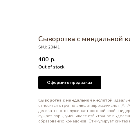
Сыворотка с миндальной к
SKU:
20441
400
р.
Out of stock
Оформить предзаказ
Сыворотка с миндальной кислотой
идеальна
относится к группе альфагидроксикислот (AHA)
деликатно отшелушивает роговой слой эпидер
сужает поры, уменьшает избыточное выделени
образованию комедонов. Стимулирует синтез 