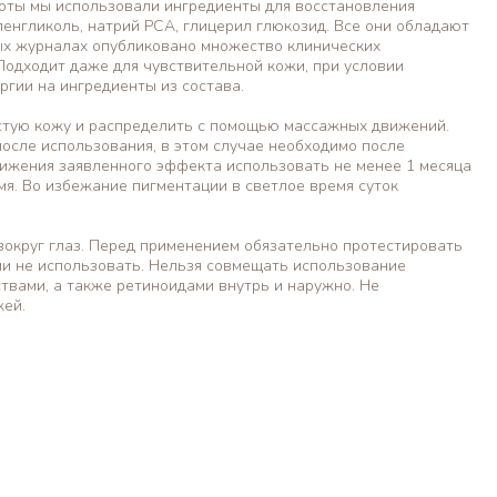
оты мы использовали ингредиенты для восстановления
енгликоль, натрий PCA, глицерил глюкозид. Все они обладают
ых журналах опубликовано множество клинических
Подходит даже для чувствительной кожи, при условии
ргии на ингредиенты из состава.
стую кожу и распределить с помощью массажных движений.
сле использования, в этом случае необходимо после
тижения заявленного эффекта использовать не менее 1 месяца
я. Во избежание пигментации в светлое время суток
вокруг глаз. Перед применением обязательно протестировать
ции не использовать. Нельзя совмещать использование
вами, а также ретиноидами внутрь и наружно. Не
жей.