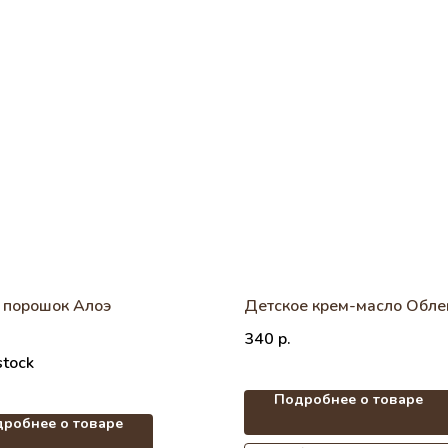
 порошок Алоэ
Детское крем-масло Обле
340
р.
stock
Подробнее о товаре
робнее о товаре