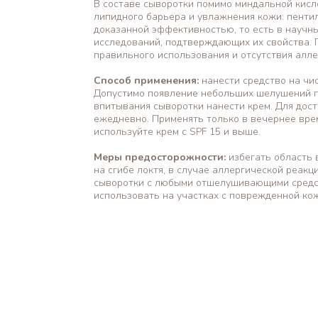
В составе сыворотки помимо миндальной кисл
липидного барьера и увлажнения кожи: пентил
доказанной эффективностью, то есть в научн
исследований, подтверждающих их свойства. 
правильного использования и отсутствия алле
Способ применения:
нанести средство на чи
Допустимо появление небольших шелушений по
впитывания сыворотки нанести крем. Для дос
ежедневно. Применять только в вечернее врем
используйте крем с SPF 15 и выше.
Меры предосторожности:
избегать область 
на сгибе локтя, в случае аллергической реак
сыворотки с любыми отшелушивающими средст
использовать на участках с поврежденной ко