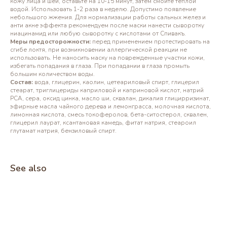
кожу лица и шеи, оставьте на 10-15 минут, затем смойте теплой
водой. Использовать 1-2 раза в неделю. Допустимо появление
небольшого жжения. Для нормализации работы сальных желез и
анти акне эффекта рекомендуем после маски нанести сыворотку
ниацинамид или любую сыворотку с кислотами от Спивакъ.
Меры предосторожности:
перед применением протестировать на
сгибе локтя, при возникновении аллергической реакции не
использовать. Не наносить маску на поврежденные участки кожи,
избегать попадания в глаза. При попадании в глаза промыть
большим количеством воды.
Состав:
вода, глицерин, каолин, цетеариловый спирт, глицерил
стеарат, триглицериды каприловой и каприновой кислот, натрий
РСА, сера, оксид цинка, масло ши, сквалан, дикалия глицирризинат,
эфирные масла чайного дерева и лемонграсса, молочная кислота,
лимонная кислота, смесь токоферолов, бета-ситостерол, сквален,
глицерил лаурат, ксантановая камедь, фитат натрия, стеароил
глутамат натрия, бензиловый спирт.
See also