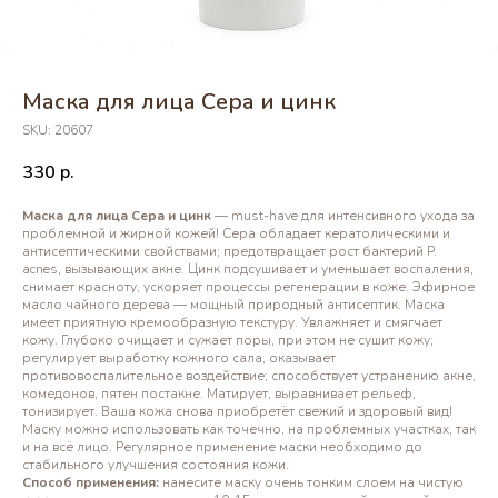
Маска для лица Сера и цинк
SKU:
20607
330
р.
Маска для лица Сера и цинк
— must-have для интенсивного ухода за
проблемной и жирной кожей! Сера обладает кератолическими и
антисептическими свойствами; предотвращает рост бактерий P.
acnes, вызывающих акне. Цинк подсушивает и уменьшает воспаления,
снимает красноту, ускоряет процессы регенерации в коже. Эфирное
масло чайного дерева — мощный природный антисептик. Маска
имеет приятную кремообразную текстуру. Увлажняет и смягчает
кожу. Глубоко очищает и сужает поры, при этом не сушит кожу;
регулирует выработку кожного сала, оказывает
противовоспалительное воздействие; способствует устранению акне,
комедонов, пятен постакне. Матирует, выравнивает рельеф,
тонизирует. Ваша кожа снова приобретёт свежий и здоровый вид!
Маску можно использовать как точечно, на проблемных участках, так
и на всё лицо. Регулярное применение маски необходимо до
стабильного улучшения состояния кожи.
Способ применения:
нанесите маску очень тонким слоем на чистую