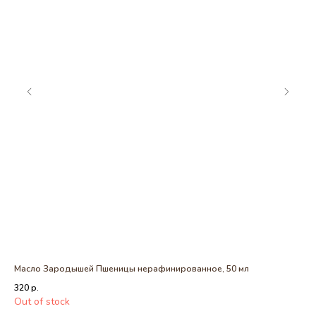
Масло Зародышей Пшеницы нерафинированное, 50 мл
Цв
320
р.
29
Out of stock
Out