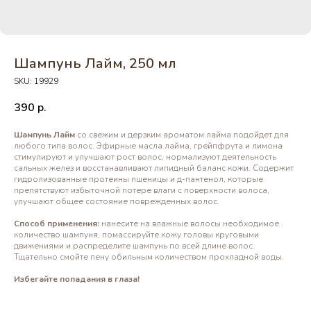
Шампунь Лайм, 250 мл
SKU:
19929
390
р.
Шампунь Лайм
со свежим и дерзким ароматом лайма подойдет для
любого типа волос. Эфирные масла лайма, грейпфрута и лимона
стимулируют и улучшают рост волос, нормализуют деятельность
сальных желез и восстанавливают липидный баланс кожи. Содержит
гидролизованные протеины пшеницы и д-пантенол, которые
препятствуют избыточной потере влаги с поверхности волоса,
улучшают общее состояние поврежденных волос.
Способ применения:
нанесите на влажные волосы необходимое
количество шампуня, помассируйте кожу головы круговыми
движениями и распределите шампунь по всей длине волос.
Тщательно смойте пену обильным количеством прохладной воды.
Избегайте попадания в глаза!