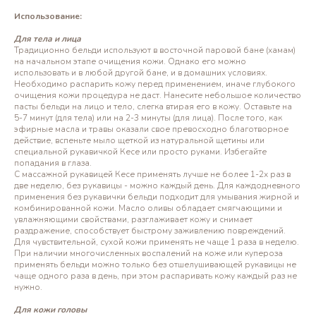
Использование:
Для тела и лица
Традиционно бельди используют в восточной паровой бане (хамам)
на начальном этапе очищения кожи. Однако его можно
использовать и в любой другой бане, и в домашних условиях.
Необходимо распарить кожу перед применением, иначе глубокого
очищения кожи процедура не даст. Нанесите небольшое количество
пасты бельди на лицо и тело, слегка втирая его в кожу. Оставьте на
5-7 минут (для тела) или на 2-3 минуты (для лица). После того, как
эфирные масла и травы оказали свое превосходно благотворное
действие, вспеньте мыло щеткой из натуральной щетины или
специальной рукавичкой Кесе или просто руками. Избегайте
попадания в глаза.
С массажной рукавицей Кесе применять лучше не более 1-2х раз в
две неделю, без рукавицы - можно каждый день. Для каждодневного
применения без рукавички бельди подходит для умывания жирной и
комбинированной кожи. Масло оливы обладает смягчающими и
увлажняющими свойствами, разглаживает кожу и снимает
раздражение, способствует быстрому заживлению повреждений.
Для чувствительной, сухой кожи применять не чаще 1 раза в неделю.
При наличии многочисленных воспалений на коже или купероза
применять бельди можно только без отшелушивающей рукавицы не
чаще одного раза в день, при этом распаривать кожу каждый раз не
нужно.
Для кожи головы