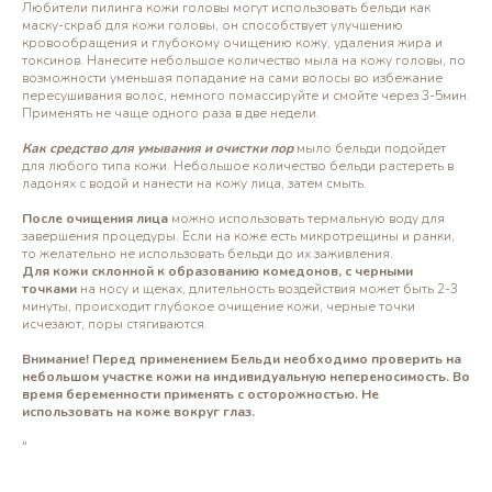
Любители пилинга кожи головы могут использовать бельди как
маску-скраб для кожи головы, он способствует улучшению
кровообращения и глубокому очищению кожу, удаления жира и
токсинов. Нанесите небольшое количество мыла на кожу головы, по
возможности уменьшая попадание на сами волосы во избежание
пересушивания волос, немного помассируйте и смойте через 3-5мин.
Применять не чаще одного раза в две недели.
Как средство для умывания и очистки пор
мыло бельди подойдет
для любого типа кожи. Небольшое количество бельди растереть в
ладонях с водой и нанести на кожу лица, затем смыть.
После очищения лица
можно использовать термальную воду для
завершения процедуры. Если на коже есть микротрещины и ранки,
то желательно не использовать бельди до их заживления.
Для кожи склонной к образованию комедонов, с черными
точками
на носу и щеках, длительность воздействия может быть 2-3
минуты, происходит глубокое очищение кожи, черные точки
исчезают, поры стягиваются.
Внимание! Перед применением Бельди необходимо проверить на
небольшом участке кожи на индивидуальную непереносимость. Во
время беременности применять с осторожностью. Не
использовать на коже вокруг глаз.
"