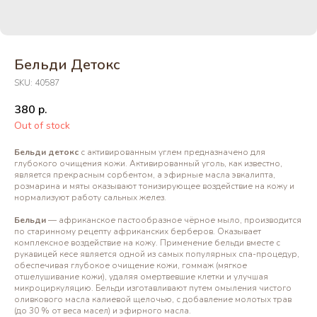
Бельди Детокс
SKU:
40587
380
р.
Out of stock
Бельди детокс
с активированным углем предназначено для
глубокого очищения кожи. Активированный уголь, как известно,
является прекрасным сорбентом, а эфирные масла эвкалипта,
розмарина и мяты оказывают тонизирующее воздействие на кожу и
нормализуют работу сальных желез.
Бельди
— африканское пастообразное чёрное мыло, производится
по старинному рецепту африканских берберов. Оказывает
комплексное воздействие на кожу. Применение бельди вместе с
рукавицей кесе является одной из самых популярных спа-процедур,
обеспечивая глубокое очищение кожи, гоммаж (мягкое
отшелушивание кожи), удаляя омертвевшие клетки и улучшая
микроциркуляцию. Бельди изготавливают путем омыления чистого
оливкового масла калиевой щелочью, с добавление молотых трав
(до 30 % от веса масел) и эфирного масла.