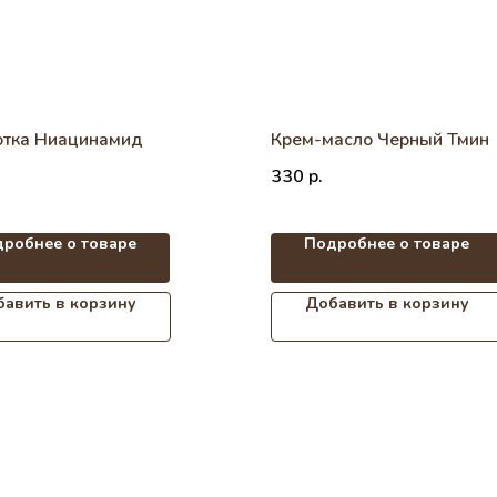
тка Ниацинамид
Крем-масло Черный Тмин
330
р.
робнее о товаре
Подробнее о товаре
авить в корзину
Добавить в корзину