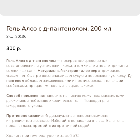
Гель Алоэ с д-пантенолом, 200 мл
SKU:
20136
300
р.
Гель Алоэ с д-пантенолом
— прекрасное средство для
восстановления и увлажнения кожи, в том числе и после принятия
солнечных ванн.
Натуральный экстракт алоэ вера
прекрасно
увлажняет, быстро восстанавливает сухую и поврежденную кожу.
Д-
пантенол
обладает заживляющими и противовоспалительными
свойствами, придает мягкость и гладкость коже.
Способ применения:
нанесите на чистую кожу тела массажными
движениями небольшое количество геля. Подходит для
ежедневного ухода.
Противопоказания:
Индивидуальная непереносимость
ингредиентов в составе. Избегайте попадания в глаза. Если гель
попал в глаза, промойте их проточной водой.
Хранить при температуре не выше 25°С.