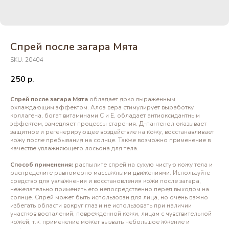
Спрей после загара Мята
SKU:
20404
250
р.
Спрей после загара Мята
обладает ярко выраженным
охлаждающим эффектом. Алоэ вера стимулирует выработку
коллагена, богат витаминами С и Е, обладает антиоксидантным
эффектом, замедляет процессы старения. Д-пантенол оказывает
защитное и регенерирующее воздействие на кожу, восстанавливает
кожу после пребывания на солнце. Также возможно применение в
качестве увлажняющего лосьона для тела.
Способ применения:
распылите спрей на сухую чистую кожу тела и
распределите равномерно массажными движениями. Используйте
средство для увлажнения и восстановления кожи после загара,
нежелательно применять его непосредственно перед выходом на
солнце. Спрей может быть использован для лица, но очень важно
избегать области вокруг глаз и не использовать при наличии
участков воспалений, поврежденной кожи, лицам с чувствительной
кожей, т.к. применение может вызвать небольшое жжение и