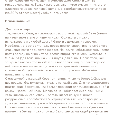
отшелушивание кожи), удаляя омертвевшие клетки и улучшая
микроциркуляцию. Бельди изготавливают путем омыления чистого
оливкового масла калиевой щелочью, с добавление молотых трав
(до 30 % от веса масел) и эфирного масла
Использование:
Для тела и лица
Традиционно бельди используют в восточной паровой бане (хамам)
на начальном этапе очищения кожи. Однако его можно
использовать и в любой другой бане, и в домашних условиях.
Необходимо распарить кожу перед применением, иначе глубокого
очищения кожи процедура не даст. Нанесите небольшое количество
пасты бельди на лицо и тело, слегка втирая его в кожу. Оставьте на
5-7 минут (для тела) или на 2- 3 минуты (для лица). После того, как
эфирные масла и травы оказали свое превосходно благотворное
действие, вспеньте мыло щеткой из натуральной щетины или
специальной рукавичкой Кесе или просто руками. Избегайте
попадания в глаза.
С массажной рукавицей Кесе применять лучше не более 1-2х раз в
две неделю, без рукавицы - можно каждый день. Для каждодневного
применения без рукавички бельди подходит для умывания жирной и
комбинированной кожи. Масло оливы обладает смягчающими и
увлажняющими свойствами, разглаживает кожу и снимает
раздражение, способствует быстрому заживлению повреждений.
Для чувствительной, сухой кожи применять не чаще 1 раза в неделю.
При наличии многочисленных воспалений на коже или купероза
применять бельди можно только без отшелушивающей рукавицы не