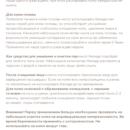
чаще одного раза в день, при этом распаривать кожу каждый раз не
нужно.
Для кожи головы
Любители пилинга кожи головы могут использовать бельди как
маску-скраб для кожи головы, он способствует улучшению
кровообращения и глубокому очищению кожу, удаления жира и
токсинов. Нанесите небольшое количество мыла на кожу головы, по
возможности уменьшая попадание на сами волосы во избежание
пересушивания волос, немного помассируйте и смойте через 3-5мин.
Применять не чаще одного раза в две недели.
Как средство для умывания и очистки пор
мыло бельди подойдет
для любого типа кожи. Небольшое количество бельди растереть в
ладонях с водой и нанести на кожу лица, затем смыть.
После очищения лица
можно использовать термальную воду для
завершения процедуры. Если на коже есть микротрещины и ранки,
то желательно не использовать бельди до их заживления.
Для кожи склонной к образованию комедонов, с черными
точками
на носу и щеках, длительность воздействия может быть 2-3
минуты, происходит глубокое очищение кожи, черные точки
исчезают, поры стягиваются.
Внимание! Перед применением Бельди необходимо проверить на
небольшом участке кожи на индивидуальную непереносимость. Во
время беременности применять с осторожностью. Не
использовать на коже вокруг глаз.