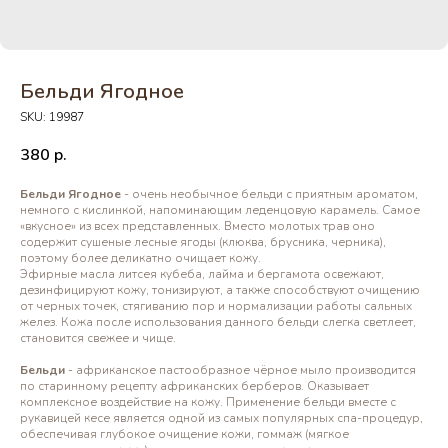
Бельди Ягодное
SKU:
19987
380
р.
Бельди Ягодное
- очень необычное бельди с приятным ароматом,
немного с кислинкой, напоминающим леденцовую карамель. Самое
«вкусное» из всех представленных. Вместо молотых трав оно
содержит сушеные лесные ягоды (клюква, брусника, черника),
поэтому более деликатно очищает кожу.
Эфирные масла литсея кубеба, лайма и бергамота освежают,
дезинфицируют кожу, тонизируют, а также способствуют очищению
от черных точек, стягиванию пор и нормализации работы сальных
желез. Кожа после использования данного бельди слегка светлеет,
становится свежее и чище.
Бельди
- африканское пастообразное чёрное мыло производится
по старинному рецепту африканских берберов. Оказывает
комплексное воздействие на кожу. Применение бельди вместе с
рукавицей кесе является одной из самых популярных спа-процедур,
обеспечивая глубокое очищение кожи, гоммаж (мягкое