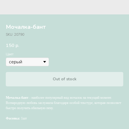
Мочалка-бант
SKU:
20790
150
р.
Цвет
Out of stock
Мочалка-бант
- наиболее популярный вид мочалок на текущий момент.
Всенародную любовь заслужила благодаря особой текстуре, которая позволяет
быстро получить обильную пену.
Фасовка:
1шт