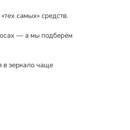
«тех самых» средств.
росах — а мы подберём
я в зеркало чаще