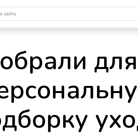
обрали для
ерсональн
одборку ухо