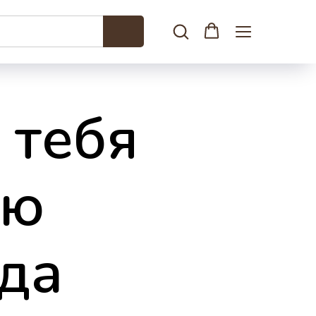
 тебя
ую
да