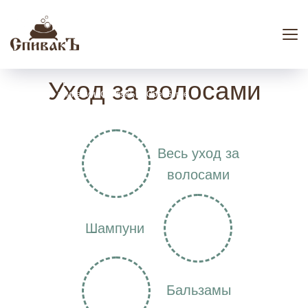
Уход за волосами
официальный представитель мыловаренной
компании "СпивакЪ" в Оренбурге
Весь уход за
волосами
Шампуни
Бальзамы