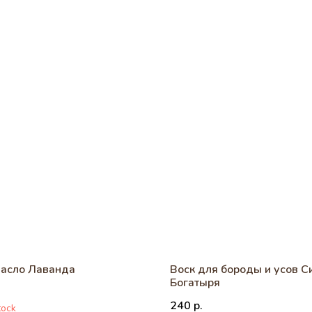
асло Лаванда
Воск для бороды и усов С
Богатыря
240
р.
tock