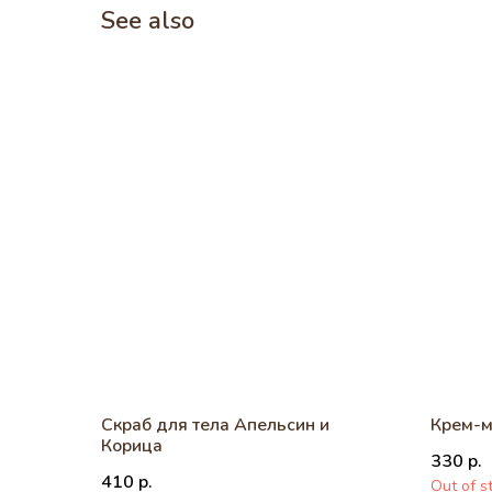
See also
Скраб для тела Апельсин и
Крем-м
Корица
330
р.
410
р.
Out of s