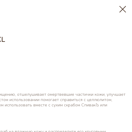
XL
чищению, отшелушивает омертвевшие частички кожи, улучшает
том использовании помогает справиться с целлюлитом,
ем использовать вместе с сухим скрабом СпивакЪ или
раб на влажную кожу и распределите его круговыми