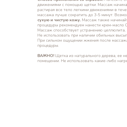
движениями с помощью щетки. Массаж начинайт
растирая все тело легкими движениями в тече
массажа лучше сократить до 3-5 минут. Возм
сухую и чистую кожу.
Массаж также начинайт
процедуры рекомендуем нанести крем-масло С
Массаж способствует устранению целлюлита, к
Не использовать при наличии обильных высып
При сильном ощущении жжения после массажа
процедуры.
ВАЖНО!
Щетка из натурального дерева, ее н
помещении. Не использовать какие-либо нагре