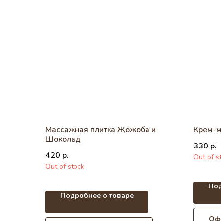
Массажная плитка Жожоба и
Крем-м
Шоколад
330
р.
420
р.
Out of s
Out of stock
Под
Подробнее о товаре
Оф