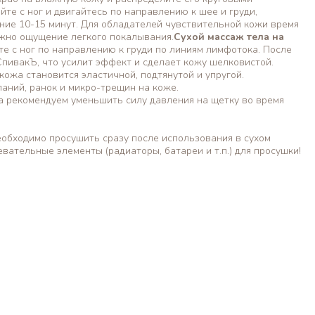
е с ног и двигайтесь по направлению к шее и груди,
ние 10-15 минут. Для обладателей чувствительной кожи время
ожно ощущение легкого покалывания.
Сухой массаж тела на
е с ног по направлению к груди по линиям лимфотока. После
пивакЪ, что усилит эффект и сделает кожу шелковистой.
ожа становится эластичной, подтянутой и упругой.
аний, ранок и микро-трещин на коже.
 рекомендуем уменьшить силу давления на щетку во время
еобходимо просушить сразу после использования в сухом
вательные элементы (радиаторы, батареи и т.п.) для просушки!