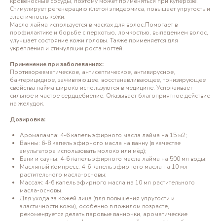
кровеносные сосуды, поэтому может применяться при куперозе.
Стимулирует регенерацию клеток эпидермиса, повышает упругость и
эластичность кожи.
Масло лайма используется в масках для волос.Помогает в
профилактике и борьбе с перхотью, ломкостью, выпадением волос,
улучшает состояние кожи головы. Также применяется для
укрепления и стимуляции роста ногтей.
Применение при заболеваниях:
Противоревматическое, антисептическое, антивирусное,
бактерицидное, заживляющее, восстанавливающее, тонизирующее
свойства лайма широко используются в медицине. Успокаивает
сильное и частое сердцебиение. Оказывает благоприятное действие
на желудок.
Дозировка:
Аромалампа: 4-6 капель эфирного масла лайма на 15 м2;
Ванны: 6-8 капель эфирного масла на ванну (в качестве
эмульгатора использовать молоко или мёд);
Бани и сауны: 4-6 капель эфирного масла лайма на 500 мл воды;
Масляный компресс: 4-6 капель эфирного масла на 10 мл
растительного масла-основы;
Массаж: 4-6 капель эфирного масла на 10 мл растительного
масла-основы.
Для ухода за кожей лица (для повышения упругости и
эластичности кожи), особенно в пожилом возрасте,
рекомендуется делать паровые ванночки, ароматические