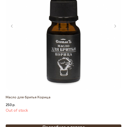
Масло для бритья Корица
Эф
250
р.
45
Out of stock
Out