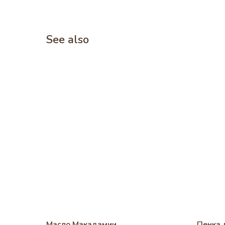
See also
Масло Макадамии
Пенка 