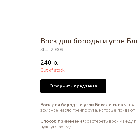
Воск для бороды и усов Бл
SKU:
20306
240
р.
Out of stock
Оформить предзаказ
Воск для бороды и усов Блеск и сила
устран
эфирное масло грейпфрута, которые придают б
Способ применения:
растереть воск между па
нужную форму.