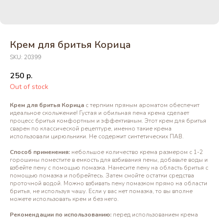
Крем для бритья Корица
SKU:
20399
250
р.
Out of stock
Крем для бритья Корица
с терпким пряным ароматом обеспечит
идеальное скольжение! Густая и обильная пена крема сделает
процесс бритья комфортным и эффективным. Этот крем для бритья
сварен по классической рецептуре, именно такие крема
использовали цирюльники. Не содержит синтетических ПАВ.
Способ применения:
небольшое количество крема размером с 1-2
горошины поместите в емкость для взбивания пены, добавьте воды и
взбейте пену с помощью помазка. Нанесите пену на область бритья с
помощью помазка и побрейтесь. Затем смойте остатки средства
проточной водой. Можно взбивать пену помазком прямо на области
бритья, не используя чашу. Если у вас нет помазка, то вы вполне
можете использовать крем и без него.
Рекомендации по использованию:
перед использованием крема