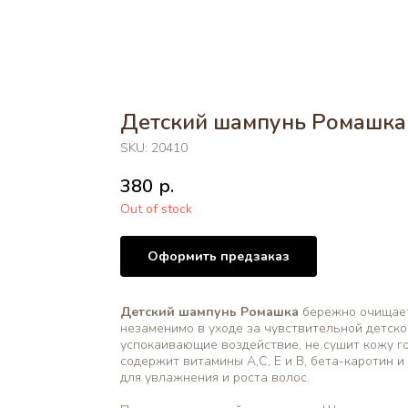
Детский шампунь Ромашка
SKU:
20410
380
р.
Out of stock
Оформить предзаказ
Детский шампунь Ромашка
бережно очищает
незаменимо в уходе за чувствительной детск
успокаивающие воздействие, не сушит кожу г
содержит витамины A,C, E и B, бета-каротин 
для увлажнения и роста волос.