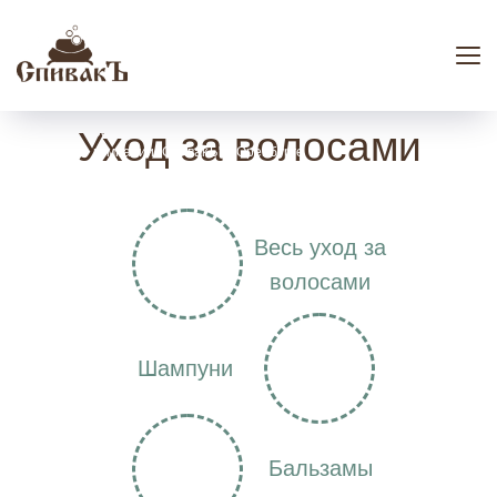
Уход за волосами
официальный представитель мыловаренной
компании "СпивакЪ" в Оренбурге
Весь уход за
волосами
Шампуни
Бальзамы